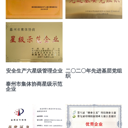
安全生产六星级管理企业
二〇二〇年先进基层党组
织
泰州市集体协商星级示范
企业