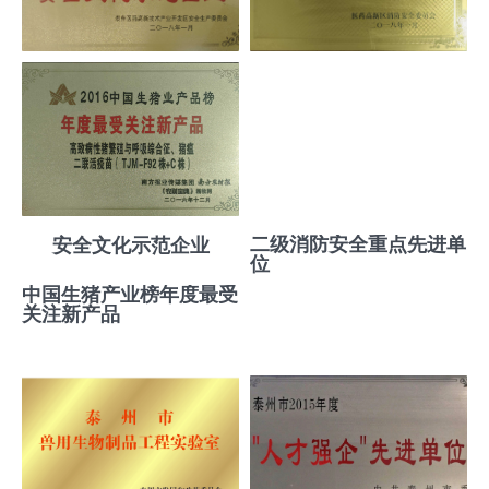
二级消防安全重点先进单
安全文化示范企业
位
中国生猪产业榜年度最受
关注新产品