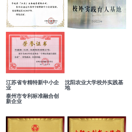
江苏省专精特新中小企
沈阳农业大学校外实践基
业
地
泰州市专利标准融合创
新企业