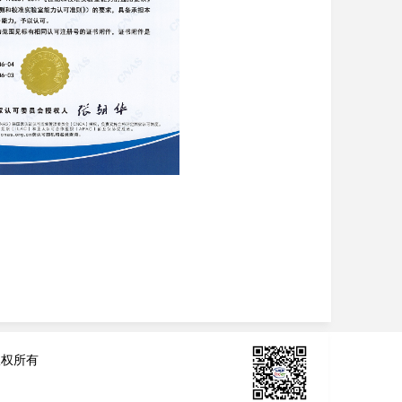
物 版权所有