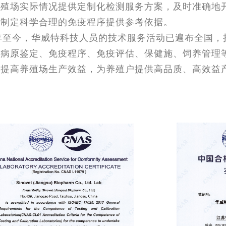
养殖场实际情况提供定制化检测服务方案，及时准确地
场制定科学合理的免疫程序提供参考依据。
年至今，华威特科技人员的技术服务活动已遍布全国，
、病原鉴定、免疫程序、免疫评估、保健施、饲养管理
于提高养殖场生产效益，为养殖户提供高品质、高效益