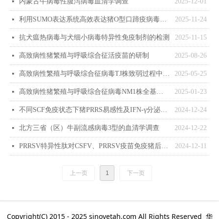
内蒙古牛病毒性腹泻病毒血清学调查
2025-12-01
넷
利用SUMO表达系统高效表达猪O型口蹄疫病毒VP0、VP1、VP3 基因
2025-11-24
넷
抗犬瘟热病毒与犬细小病毒特异性免疫制剂的检测
2025-11-15
넷
高致病性猪繁殖与呼吸综合征活疫苗的研制
2025-08-26
넷
高致病性繁殖与呼吸综合征病毒TJ株致弱过程中遗传变异和致病性分析
2025-05-25
넷
高致病性猪繁殖与呼吸综合征病毒NM1株全基因测序及致病性分析
2025-01-23
넷
不同SCF免疫状态下猪PRRS易感性及IFN-γ分泌细胞应答
2024-12-24
넷
北方三省（区）牛副流感病毒3型的血清学调查
2024-12-22
넷
PRRSV特异性肽对CSFV、PRRSV疫苗免疫猪后T淋巴细胞亚群的影响
2024-12-11
넷
上一页
1
下一页
Copyright(C) 2015 - 2025 sinovetah.com All Rights Reserved 华