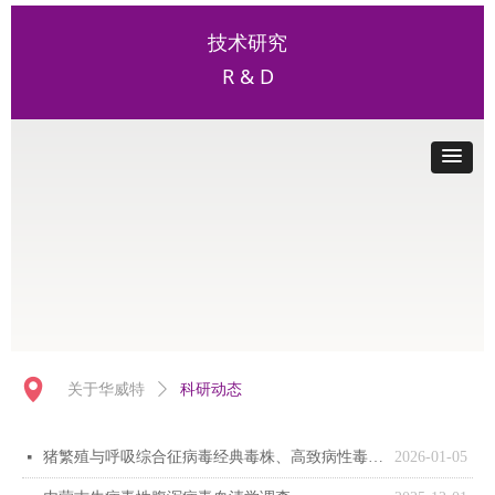
技术研究
R & D
넹
关于华威特
ꄲ
科研动态
猪繁殖与呼吸综合征病毒经典毒株、高致病性毒株与疫苗毒株TJM-F92的RT-PCR鉴别检测方法的建立
2026-01-05
넷