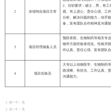
2、任职要求：硕士，男，有工
2
浓缩纯化项目主管
观、有上进心、责任心强、工
分析、解决问题的能力，动手
备，富有团队合作精神及沟通
预防兽医、生物制药等相关专
物学方面经验者优先。性格开
3
项目经理储备人员
作认真、责任心强、富有团队
大专以上动物医学、生物制药
路清晰、有担当、工作认真、
4
项目实验员
沟通能力。
前一个：
无
ꄴ
后一个：
无
ꄲ